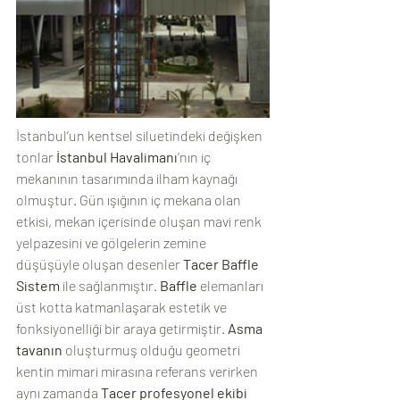
İstanbul’un kentsel siluetindeki değişken 
tonlar 
İstanbul Havalimanı
’nın iç 
mekanının tasarımında ilham kaynağı 
olmuştur. Gün ışığının iç mekana olan 
etkisi, mekan içerisinde oluşan mavi renk 
yelpazesini ve gölgelerin zemine 
düşüşüyle oluşan desenler 
Tacer Baffle 
Sistem
 ile sağlanmıştır. 
Baffle
 elemanları 
üst kotta katmanlaşarak estetik ve 
fonksiyonelliği bir araya getirmiştir. 
Asma 
tavanın
 oluşturmuş olduğu geometri 
kentin mimari mirasına referans verirken 
aynı zamanda 
Tacer profesyonel ekibi 