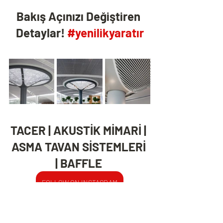
Bakış Açınızı Değiştiren 
Detaylar! 
#yenilikyaratır
TACER | AKUSTİK MİMARİ | 
ASMA TAVAN SİSTEMLERİ 
| BAFFLE 
FOLLOW ON INSTAGRAM
tacerblog.com
 powered by 
tacer.com.tr