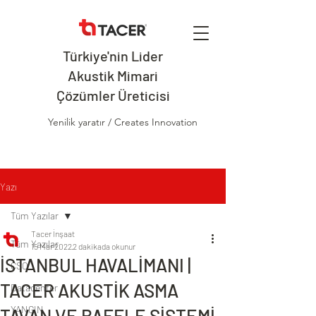
Türkiye'nin Lider
Akustik Mimari
Çözümler Üreticisi
Yenilik yaratır / Creates Innovation
Yazı
Tüm Yazılar
Tacer İnşaat
Tüm Yazılar
15 Mar 2022
2 dakikada okunur
İSTANBUL HAVALİMANI |
CSO
TACER AKUSTİK ASMA
Datacenter
YANGIN
TAVAN VE BAFFLE SİSTEMİ