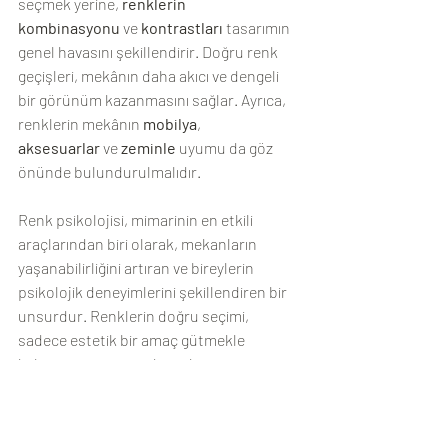
seçmek yerine, 
renklerin 
kombinasyonu
 ve 
kontrastları
 tasarımın 
genel havasını şekillendirir. Doğru renk 
geçişleri, mekânın daha akıcı ve dengeli 
bir görünüm kazanmasını sağlar. Ayrıca, 
renklerin mekânın 
mobilya
, 
aksesuarlar
 ve 
zeminle
 uyumu da göz 
önünde bulundurulmalıdır.
Renk psikolojisi, mimarinin en etkili 
araçlarından biri olarak, mekanların 
yaşanabilirliğini artıran ve bireylerin 
psikolojik deneyimlerini şekillendiren bir 
unsurdur. Renklerin doğru seçimi, 
sadece estetik bir amaç gütmekle 
kalmaz, aynı zamanda mekanın 
fonksiyonel ve duygusal anlamda da daha 
verimli olmasını sağlamaktadır. Mekân 
tasarımında renklerin psikolojik etkilerini 