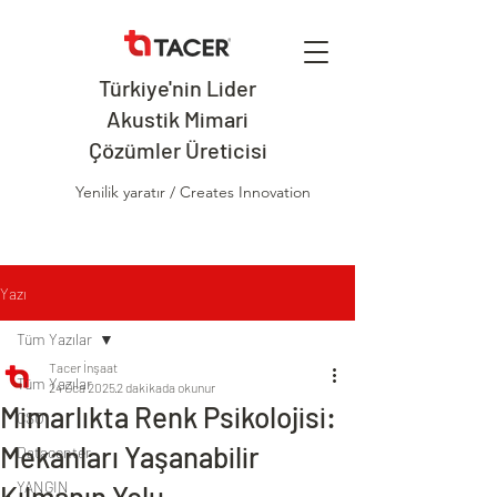
Türkiye'nin Lider
Akustik Mimari
Çözümler Üreticisi
Yenilik yaratır / Creates Innovation
Yazı
Tüm Yazılar
Tacer İnşaat
Tüm Yazılar
24 Oca 2025
2 dakikada okunur
Mimarlıkta Renk Psikolojisi:
CSO
Mekanları Yaşanabilir
Datacenter
YANGIN
Kılmanın Yolu