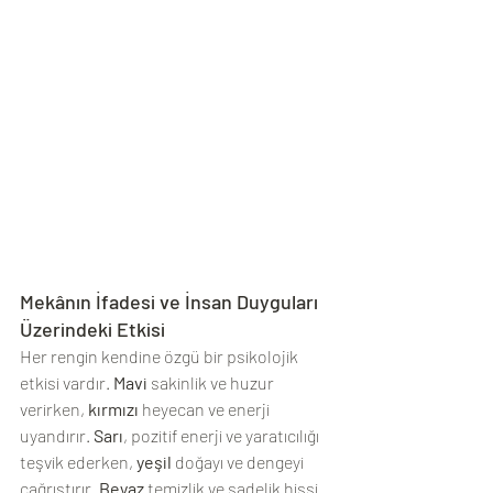
Mekânın İfadesi ve İnsan Duyguları 
Üzerindeki Etkisi
Her rengin kendine özgü bir psikolojik 
etkisi vardır. 
Mavi
 sakinlik ve huzur 
verirken, 
kırmızı
 heyecan ve enerji 
uyandırır. 
Sarı
, pozitif enerji ve yaratıcılığı 
teşvik ederken, 
yeşil
 doğayı ve dengeyi 
çağrıştırır. 
Beyaz
 temizlik ve sadelik hissi 