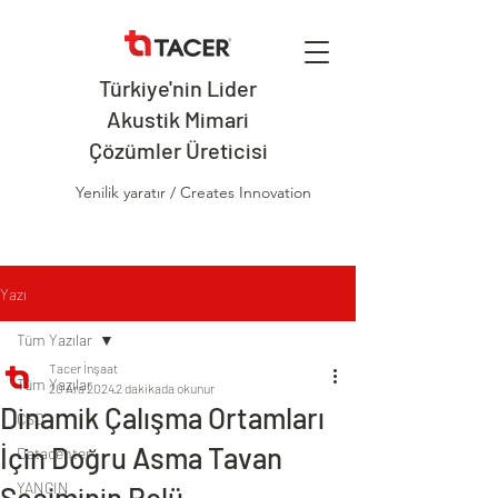
Türkiye'nin Lider
Akustik Mimari
Çözümler Üreticisi
Yenilik yaratır / Creates Innovation
Yazı
Tüm Yazılar
Tacer İnşaat
Tüm Yazılar
20 Ara 2024
2 dakikada okunur
Dinamik Çalışma Ortamları
CSO
İçin Doğru Asma Tavan
Datacenter
YANGIN
Seçiminin Rolü