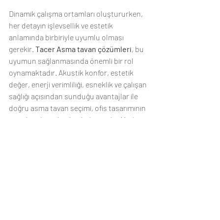
Dinamik çalışma ortamları oluştururken, 
her detayın işlevsellik ve estetik 
anlamında birbiriyle uyumlu olması 
gerekir. 
Tacer Asma tavan çözümleri
, bu 
uyumun sağlanmasında önemli bir rol 
oynamaktadır. Akustik konfor, estetik 
değer, enerji verimliliği, esneklik ve çalışan 
sağlığı açısından sunduğu avantajlar ile 
doğru asma tavan seçimi, ofis tasarımının 
temel taşlarından biri haline gelir. Modern 
çalışma alanlarında hem çalışanları hem 
de ziyaretçileri etkileyen bu unsurlar, iş 
yerinin verimliliği ve çalışan memnuniyeti 
üzerinde doğrudan bir etkiye sahip 
olduğu unutulmamalıdır.
#yenilikyaratır